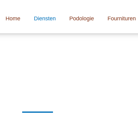
Home
Diensten
Podologie
Fournituren
els en naambordjes